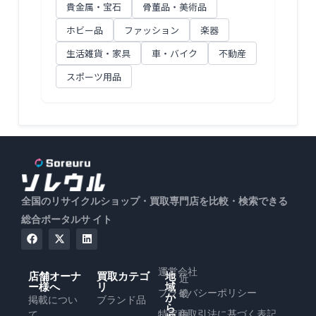
貴金属・宝石
骨董品・美術品
ホビー品
ファッション
楽器
生活雑貨・家具
車・バイク
不動産
スポーツ用品
全国のリサイクルショップ・買取専門店を比較・検索できる
総合ポータルサ イト
運営会社
店舗オーナ
買取カテゴ
地
近
ー様へ
リ
域
プライバシーポリシー
畿
か
掲載につい
ブランド品
ら
特定商取引法に基づく表記
て
中