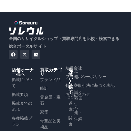
全国のリサイクルショップ・買取専門店を比較・検索できる
総合ポータルサ イト
運営会社
店舗オーナ
買取カテゴ
地
近
ー様へ
リ
域
プライバシーポリシー
畿
か
掲載につい
ブランド品
ら
特定商取引法に基づく表記
て
中
探
時計
す
国・
お問い合わせ
掲載要項
貴金属・宝
北海
四国
掲載までの
石
道・
九
流れ
東北
家電
州・
各種掲載プ
関
沖縄
骨董品と美
ラン
東
術品