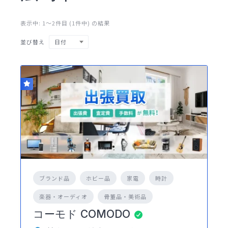
表示中: 1〜2件目 (1件中) の結果
日付
並び替え
ブランド品
ホビー品
家電
時計
楽器・オーディオ
骨董品・美術品
コーモド COMODO