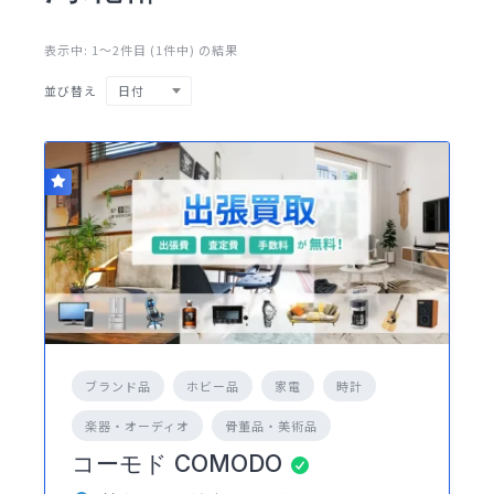
表示中: 1〜2件目 (1件中) の結果
日付
並び替え
ブランド品
ホビー品
家電
時計
楽器・オーディオ
骨董品・美術品
コーモド COMODO