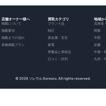
店舗オーナー様へ
買取カテゴリ
地域か
掲載について
ブランド品
北海道
掲載要項
時計
関東
掲載までの流れ
貴金属・宝石
中部
各種掲載プラン
家電
近畿
骨董品と美術品
中国・
口コミ・評判
九州・
© 2026 ソレウル Soreuru. All rights reserved.