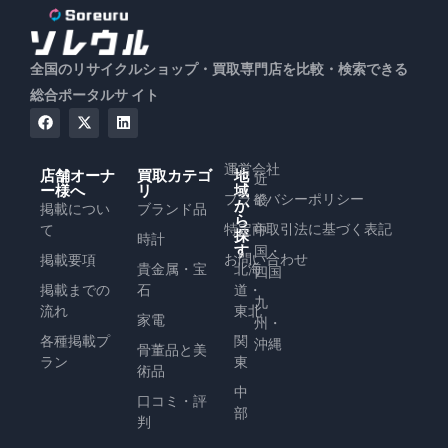
全国のリサイクルショップ・買取専門店を比較・検索できる
総合ポータルサ イト
運営会社
店舗オーナ
買取カテゴ
地
近
ー様へ
リ
域
プライバシーポリシー
畿
か
掲載につい
ブランド品
ら
特定商取引法に基づく表記
て
中
探
時計
す
国・
お問い合わせ
掲載要項
貴金属・宝
北海
四国
掲載までの
石
道・
九
流れ
東北
家電
州・
各種掲載プ
関
沖縄
骨董品と美
ラン
東
術品
中
口コミ・評
部
判