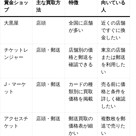
賞金ショッ
主な買取方
特徴
向いている
プ
法
人
大黒屋
店頭
全国に店舗
近くの店舗
が多い
ですぐに換
金したい
チケットレ
店頭・郵送
店舗別の価
東京の店舗
ンジャー
格と郵送を
または郵送
確認できる
を利用した
い
J・マーケ
店頭・郵送
カードの種
売る前に価
ット
類別に買取
格と条件を
価格を掲載
詳しく確認
したい
アクセスチ
店頭・郵送
郵送買取の
複数枚を郵
ケット
価格表が細
送で売りた
かい
い